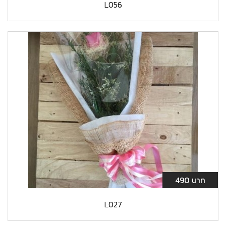
L056
490 บาท
L027