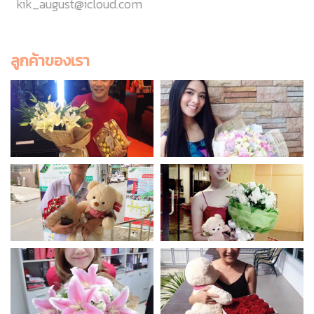
kik_august@icloud.com
ลูกค้าของเรา