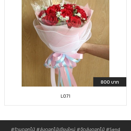
800 บาท
L071
#ร้านดอกไม้ #ส่งดอกไม้เชียงใหม่ #จัดส่งดอกไม้ #Send