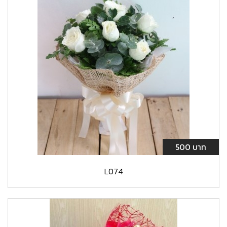
500 บาท
L074