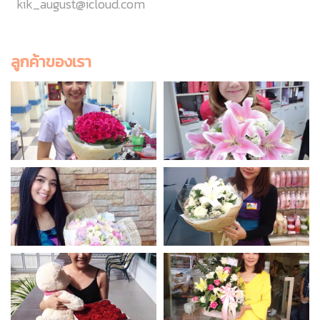
kik_august@icloud.com
ลูกค้าของเรา