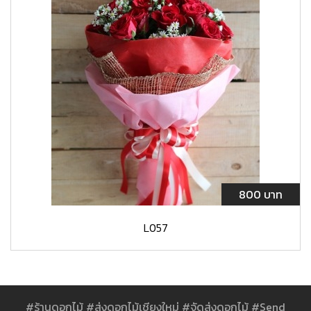
800 บาท
L057
#ร้านดอกไม้ #ส่งดอกไม้เชียงใหม่ #จัดส่งดอกไม้ #Send