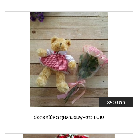
850 บาท
ช่อดอกไม้สด กุหลาบชมพู-ขาว L010